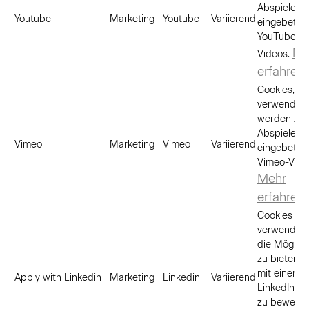
Abspielen 
Youtube
Marketing
Youtube
Variierend
eingebette
YouTube-
Me
Videos.
erfahren
Cookies, di
verwendet
werden zu
Abspielen 
Vimeo
Marketing
Vimeo
Variierend
eingebette
Vimeo-Vide
Mehr
erfahren
Cookies we
verwendet,
die Möglich
zu bieten, s
mit einem
Apply with Linkedin
Marketing
Linkedin
Variierend
LinkedIn-Pro
zu bewerbe