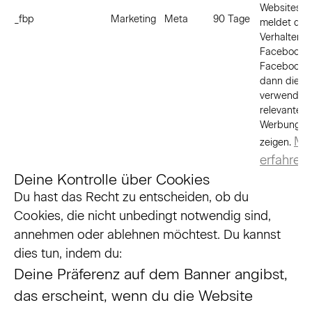
Websites u
_fbp
Marketing
Meta
90 Tage
meldet die
Verhalten a
Facebook.
Facebook 
dann die D
verwenden
relevantere
Werbung z
Me
zeigen.
erfahren
Deine Kontrolle über Cookies
Du hast das Recht zu entscheiden, ob du
Cookies, die nicht unbedingt notwendig sind,
annehmen oder ablehnen möchtest. Du kannst
dies tun, indem du:
Deine Präferenz auf dem Banner angibst,
das erscheint, wenn du die Website