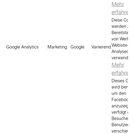
Mehr
erfahren
Diese Cook
werden zur
Bereitstell
von Werbe-
Website-
Google Analytics
Marketing
Google
Variierend
Analysedie
verwendet.
Mehr
erfahren
Dieses Coo
wird benöti
um den
Facebook-
anzuzeigen
verfolgt die
Besuche ei
Benutzers 
verschiede