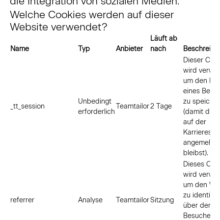
die Integration von sozialen Medien.
Welche Cookies werden auf dieser
Website verwendet?
Läuft ab
Name
Typ
Anbieter
nach
Beschreibu
Dieser Coo
wird verwe
um den Kon
eines Benu
Unbedingt
zu speiche
_tt_session
Teamtailor
2 Tage
erforderlich
(damit du z.
auf der
Karrieresei
angemelde
bleibst).
Dieses Coo
wird verwe
um den Web
zu identifiz
referrer
Analyse
Teamtailor
Sitzung
über den d
Besucher a