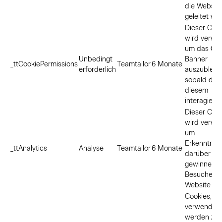
die Websit
geleitet we
Dieser Coo
wird verwe
um das Coo
Unbedingt
Banner
_ttCookiePermissions
Teamtailor
6 Monate
erforderlich
auszublend
sobald du 
diesem
interagiert 
Dieser Coo
wird verwe
um
Erkenntnis
_ttAnalytics
Analyse
Teamtailor
6 Monate
darüber zu
gewinnen, 
Besucher d
Website nu
Cookies, di
verwendet
werden zu