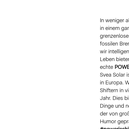
In weniger a
in einem ga
grenzenlose
fossilen Bre
wir intellig
Leben bieten
echte
POWE
Svea Solar 
in Europa. W
Shiftern in 
Jahr. Dies b
Dinge und n
der von gro
Humor geprä