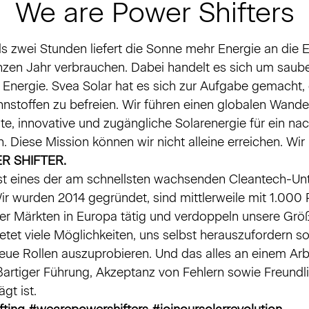
We are Power Shifters
ls zwei Stunden liefert die Sonne mehr Energie an die E
nzen Jahr verbrauchen. Dabei handelt es sich um saube
 Energie. Svea Solar hat es sich zur Aufgabe gemacht, 
nnstoffen zu befreien. Wir führen einen globalen Wande
ente, innovative und zugängliche Solarenergie für ein na
. Diese Mission können wir nicht alleine erreichen. Wi
R SHIFTER.
ist eines der am schnellsten wachsenden Cleantech-U
ir wurden 2014 gegründet, sind mittlerweile mit 1.000
vier Märkten in Europa tätig und verdoppeln unsere Grö
ietet viele Möglichkeiten, uns selbst herauszufordern 
eue Rollen auszuprobieren. Und das alles an einem Arbe
ßartiger Führung, Akzeptanz von Fehlern sowie Freundl
gt ist.