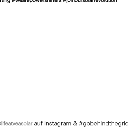
fting #wearepowershifters #joinoursolarrevolution
auf Instagram & #gobehindthegri
lifeatveasolar