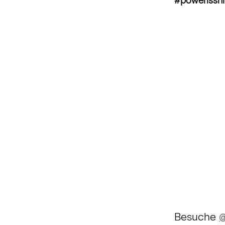
#powerisshi
Besuche
@