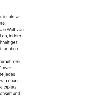
rde, als wir
re,
die Welt von
l an, indem
chhaltiges
r brauchen
nternehmen
 Power
ße jedes
sowie neue
itsplatz,
ichkeit und